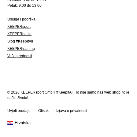
Četvrtak: 9:00 do 16:00
Petak: 9:00 do 13:00
Usluge i podrška
KEEPERsport
KEEPERbattle
Blog #KeepItAll
KEEPERtraining
Vaše prednosti
© 2026 KEEPERsport GmbH #KeepItAll. To nije samo naš web shop, to je
način života!
Uvjeti prodaje
Otisak
Izjava o privatnosti
Hrvatska