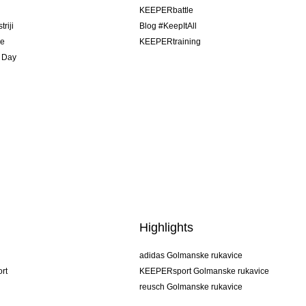
u
KEEPERbattle
riji
Blog #KeepItAll
je
KEEPERtraining
 Day
Highlights
adidas Golmanske rukavice
rt
KEEPERsport Golmanske rukavice
reusch Golmanske rukavice
uhlsport Golmanske rukavice