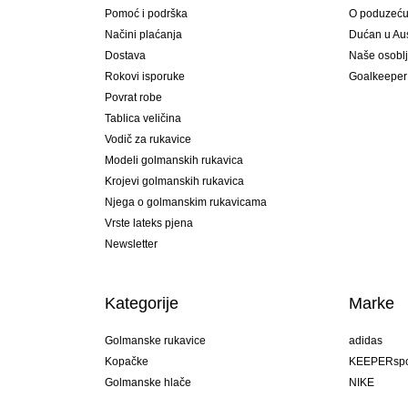
Pomoć i podrška
O poduzeć
Načini plaćanja
Dućan u Aust
Dostava
Naše osobl
Rokovi isporuke
Goalkeeper
Povrat robe
Tablica veličina
Vodič za rukavice
Modeli golmanskih rukavica
Krojevi golmanskih rukavica
Njega o golmanskim rukavicama
Vrste lateks pjena
Newsletter
Kategorije
Marke
Golmanske rukavice
adidas
Kopačke
KEEPERspo
Golmanske hlače
NIKE
Golmanski dresovi
Puma