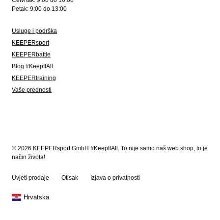
Četvrtak: 9:00 do 16:00
Petak: 9:00 do 13:00
Usluge i podrška
KEEPERsport
KEEPERbattle
Blog #KeepItAll
KEEPERtraining
Vaše prednosti
© 2026 KEEPERsport GmbH #KeepItAll. To nije samo naš web shop, to je
način života!
Uvjeti prodaje
Otisak
Izjava o privatnosti
Hrvatska