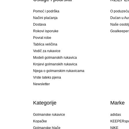
Pomoć i podrška
O poduzeć
Načini plaćanja
Dućan u Aust
Dostava
Naše osobl
Rokovi isporuke
Goalkeeper
Povrat robe
Tablica veličina
Vodič za rukavice
Modeli golmanskih rukavica
Krojevi golmanskih rukavica
Njega o golmanskim rukavicama
Vrste lateks pjena
Newsletter
Kategorije
Marke
Golmanske rukavice
adidas
Kopačke
KEEPERspo
Golmanske hlače
NIKE