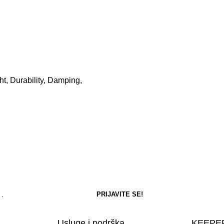
ht, Durability, Damping,
Usluge i podrška
KEEPER