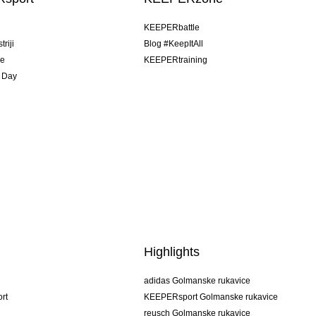
u
KEEPERbattle
riji
Blog #KeepItAll
je
KEEPERtraining
 Day
Highlights
adidas Golmanske rukavice
rt
KEEPERsport Golmanske rukavice
reusch Golmanske rukavice