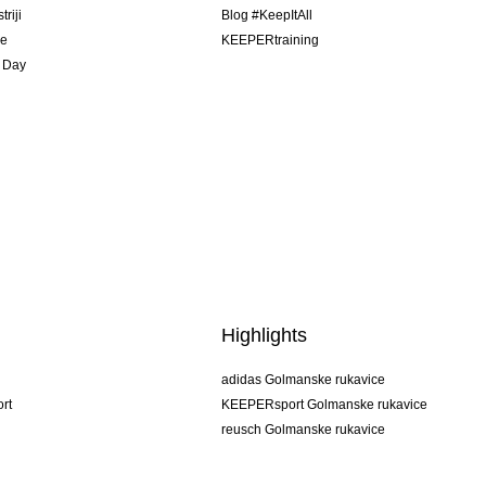
riji
Blog #KeepItAll
je
KEEPERtraining
 Day
Highlights
adidas Golmanske rukavice
rt
KEEPERsport Golmanske rukavice
reusch Golmanske rukavice
uhlsport Golmanske rukavice
rehab Golmanske rukavice