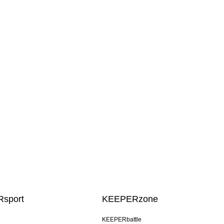
sport
KEEPERzone
u
KEEPERbattle