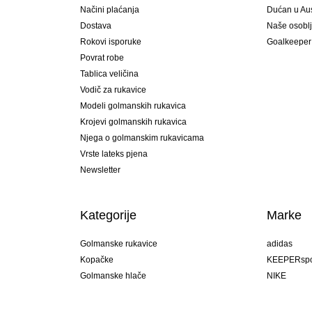
Načini plaćanja
Dućan u Aust
Dostava
Naše osobl
Rokovi isporuke
Goalkeeper
Povrat robe
Tablica veličina
Vodič za rukavice
Modeli golmanskih rukavica
Krojevi golmanskih rukavica
Njega o golmanskim rukavicama
Vrste lateks pjena
Newsletter
Kategorije
Marke
Golmanske rukavice
adidas
Kopačke
KEEPERspo
Golmanske hlače
NIKE
Golmanski dresovi
Puma
Golmanske podhlače
REUSCH