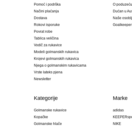
Pomoć i podrška
O poduzeć
Načini plaćanja
Dućan u Aust
Dostava
Naše osobl
Rokovi isporuke
Goalkeeper
Povrat robe
Tablica veličina
Vodič za rukavice
Modeli golmanskih rukavica
Krojevi golmanskih rukavica
Njega o golmanskim rukavicama
Vrste lateks pjena
Newsletter
Kategorije
Marke
Golmanske rukavice
adidas
Kopačke
KEEPERspo
Golmanske hlače
NIKE
Golmanski dresovi
Puma