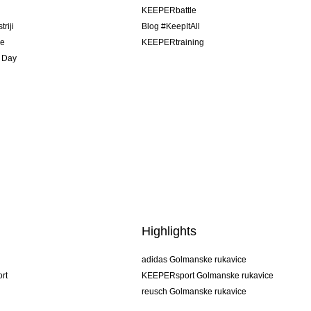
u
KEEPERbattle
riji
Blog #KeepItAll
je
KEEPERtraining
 Day
Highlights
adidas Golmanske rukavice
rt
KEEPERsport Golmanske rukavice
reusch Golmanske rukavice
uhlsport Golmanske rukavice