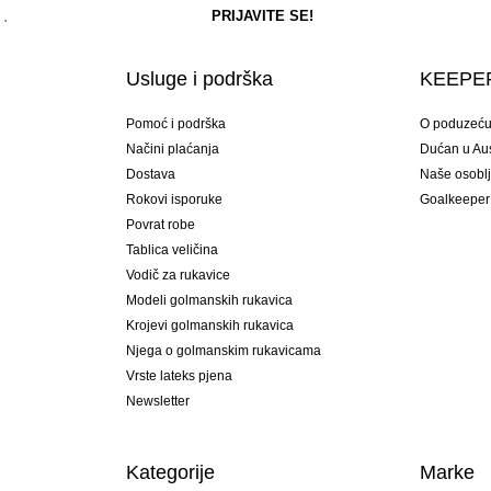
Usluge i podrška
KEEPER
Pomoć i podrška
O poduzeć
Načini plaćanja
Dućan u Aust
Dostava
Naše osobl
Rokovi isporuke
Goalkeeper
Povrat robe
Tablica veličina
Vodič za rukavice
Modeli golmanskih rukavica
Krojevi golmanskih rukavica
Njega o golmanskim rukavicama
Vrste lateks pjena
Newsletter
Kategorije
Marke