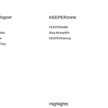
sport
KEEPERzone
u
KEEPERbattle
riji
Blog #KeepItAll
je
KEEPERtraining
 Day
Highlights