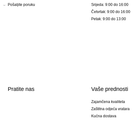
Pošaljite poruku
Srijeda: 9:00 do 16:00
Četvrtak: 9:00 do 16:00
Petak: 9:00 do 13:00
Pratite nas
Vaše prednosti
Zajamčena kvaliteta
Zaštitna odjeća vratara
Kućna dostava
Tisak sportske opreme
Posebni modeli
Ponuda setova