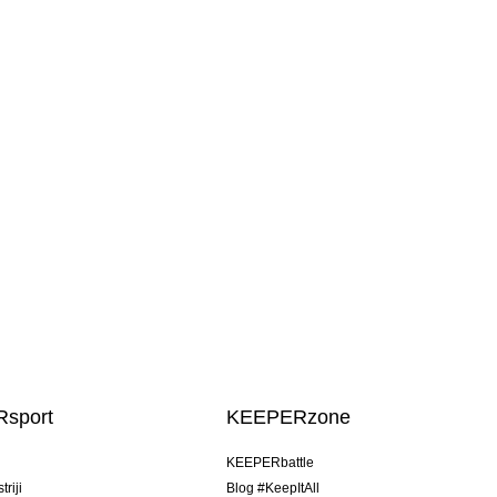
sport
KEEPERzone
u
KEEPERbattle
riji
Blog #KeepItAll