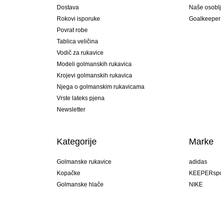
Dostava
Naše osobl
Rokovi isporuke
Goalkeeper
Povrat robe
Tablica veličina
Vodič za rukavice
Modeli golmanskih rukavica
Krojevi golmanskih rukavica
Njega o golmanskim rukavicama
Vrste lateks pjena
Newsletter
Kategorije
Marke
Golmanske rukavice
adidas
Kopačke
KEEPERspo
Golmanske hlače
NIKE
Golmanski dresovi
Puma
Golmanske podhlače
REUSCH
Sells Goal