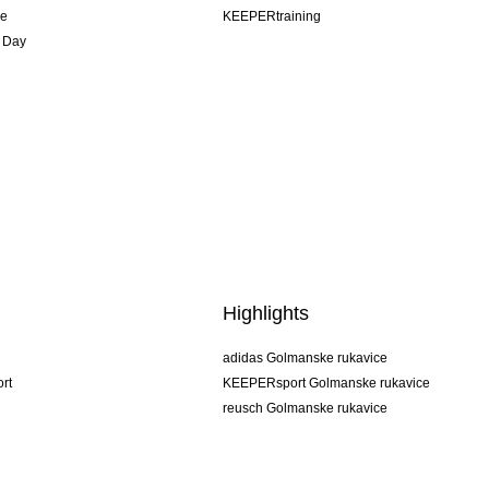
je
KEEPERtraining
 Day
Highlights
adidas Golmanske rukavice
rt
KEEPERsport Golmanske rukavice
reusch Golmanske rukavice
uhlsport Golmanske rukavice
rehab Golmanske rukavice
keeper
NIKE Golmanske rukavice