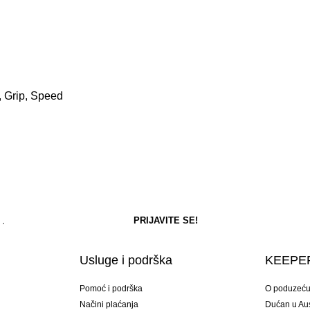
, Grip, Speed
Usluge i podrška
KEEPER
Pomoć i podrška
O poduzeć
Načini plaćanja
Dućan u Aust