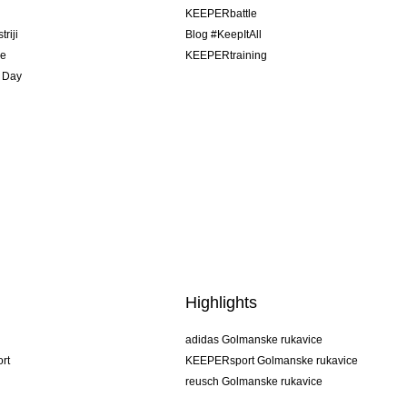
u
KEEPERbattle
riji
Blog #KeepItAll
je
KEEPERtraining
 Day
Highlights
adidas Golmanske rukavice
rt
KEEPERsport Golmanske rukavice
reusch Golmanske rukavice
uhlsport Golmanske rukavice