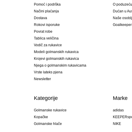
Pomoć i podrška
O poduzeć
Načini plaćanja
Dućan u Aust
Dostava
Naše osobl
Rokovi isporuke
Goalkeeper
Povrat robe
Tablica veličina
Vodič za rukavice
Modeli golmanskih rukavica
Krojevi golmanskih rukavica
Njega o golmanskim rukavicama
Vrste lateks pjena
Newsletter
Kategorije
Marke
Golmanske rukavice
adidas
Kopačke
KEEPERspo
Golmanske hlače
NIKE
Golmanski dresovi
Puma