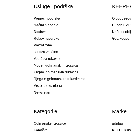
Usluge i podrška
KEEPER
Pomoć i podrška
O poduzeć
Načini plaćanja
Dućan u Aust
Dostava
Naše osobl
Rokovi isporuke
Goalkeeper
Povrat robe
Tablica veličina
Vodič za rukavice
Modeli golmanskih rukavica
Krojevi golmanskih rukavica
Njega o golmanskim rukavicama
Vrste lateks pjena
Newsletter
Kategorije
Marke
Golmanske rukavice
adidas
Kopačke
KEEPERspo