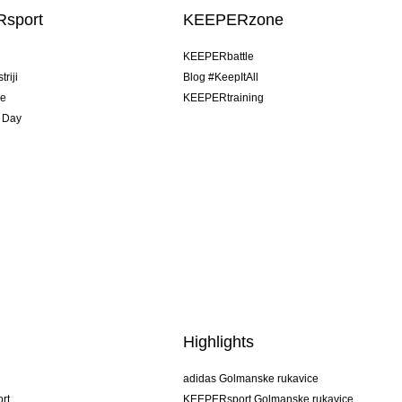
sport
KEEPERzone
u
KEEPERbattle
riji
Blog #KeepItAll
je
KEEPERtraining
 Day
Highlights
adidas Golmanske rukavice
rt
KEEPERsport Golmanske rukavice