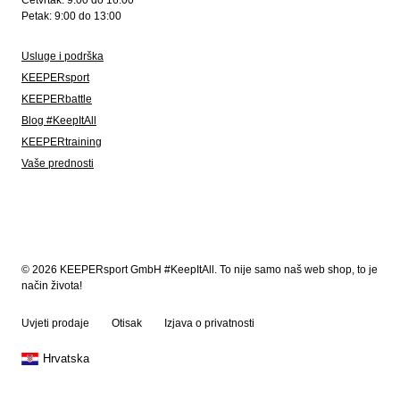
Četvrtak: 9:00 do 16:00
Petak: 9:00 do 13:00
Usluge i podrška
KEEPERsport
KEEPERbattle
Blog #KeepItAll
KEEPERtraining
Vaše prednosti
© 2026 KEEPERsport GmbH #KeepItAll. To nije samo naš web shop, to je
način života!
Uvjeti prodaje
Otisak
Izjava o privatnosti
Hrvatska