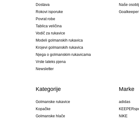
Dostava
Naše osobl
Rokovi isporuke
Goalkeeper
Povrat robe
Tablica veličina
Vodič za rukavice
Modeli golmanskih rukavica
Krojevi golmanskih rukavica
Njega o golmanskim rukavicama
Vrste lateks pjena
Newsletter
Kategorije
Marke
Golmanske rukavice
adidas
Kopačke
KEEPERspo
Golmanske hlače
NIKE
Golmanski dresovi
Puma
Golmanske podhlače
REUSCH
Sells Goal