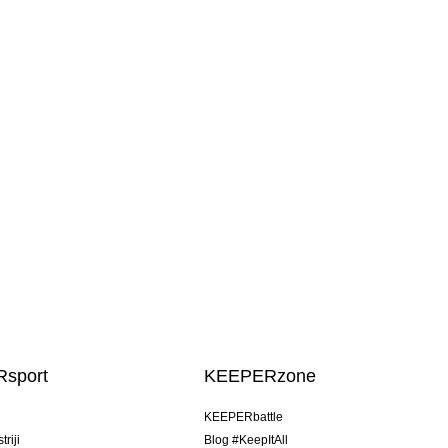
sport
KEEPERzone
u
KEEPERbattle
riji
Blog #KeepItAll