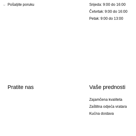
Pošaljite poruku
Srijeda: 9:00 do 16:00
Četvrtak: 9:00 do 16:00
Petak: 9:00 do 13:00
Pratite nas
Vaše prednosti
Zajamčena kvaliteta
Zaštitna odjeća vratara
Kućna dostava
Tisak sportske opreme
Posebni modeli
Ponuda setova