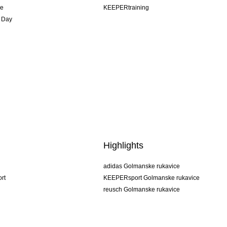
je
KEEPERtraining
 Day
Highlights
adidas Golmanske rukavice
rt
KEEPERsport Golmanske rukavice
reusch Golmanske rukavice
uhlsport Golmanske rukavice
rehab Golmanske rukavice
keeper
NIKE Golmanske rukavice