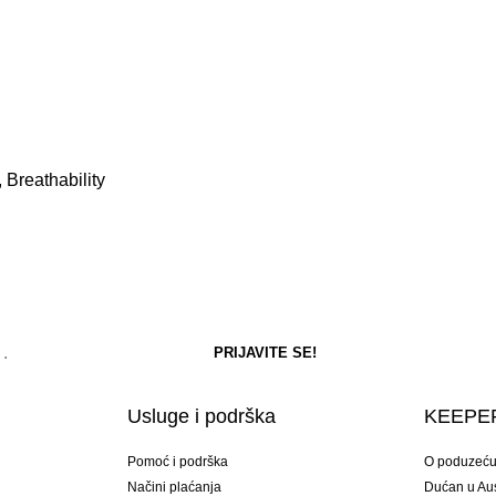
 Breathability
Usluge i podrška
KEEPER
Pomoć i podrška
O poduzeć
Načini plaćanja
Dućan u Aust