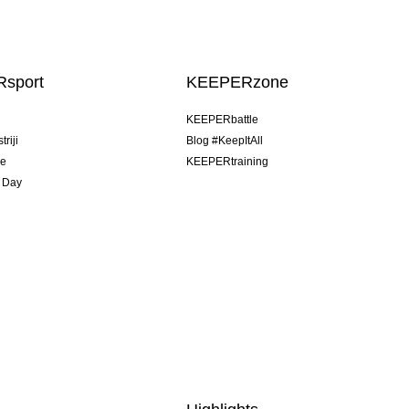
sport
KEEPERzone
u
KEEPERbattle
riji
Blog #KeepItAll
je
KEEPERtraining
 Day