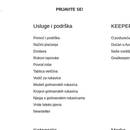
Usluge i podrška
KEEPER
Pomoć i podrška
O poduzeć
Načini plaćanja
Dućan u Aust
Dostava
Naše osobl
Rokovi isporuke
Goalkeeper
Povrat robe
Tablica veličina
Vodič za rukavice
Modeli golmanskih rukavica
Krojevi golmanskih rukavica
Njega o golmanskim rukavicama
Vrste lateks pjena
Newsletter