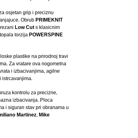
a osjetan grip i preciznu
ijanjajuce. Obrub
PRIMEKNIT
 rezani
Low Cut
s klasicnim
topala torzija
POWERSPINE
oske plastike na prirodnoj travi
vima. Za vratare ova nogometna
vrata i izbacivanjima, agilne
 istrcavanjima.
uza kontrolu za precizne,
azna izbacivanja. Ploca
 i siguran stav pri obranama u
iliano Martinez
,
Mike