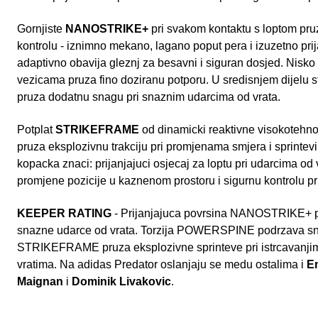
Gornjiste
NANOSTRIKE+
pri svakom kontaktu s loptom pruz
kontrolu - iznimno mekano, lagano poput pera i izuzetno pr
adaptivno obavija gleznj za besavni i siguran dosjed. Nisko
vezicama pruza fino doziranu potporu. U sredisnjem dijelu s
pruza dodatnu snagu pri snaznim udarcima od vrata.
Potplat
STRIKEFRAME
od dinamicki reaktivne visokotehnol
pruza eksplozivnu trakciju pri promjenama smjera i sprinte
kopacka znaci: prijanjajuci osjecaj za loptu pri udarcima od 
promjene pozicije u kaznenom prostoru i sigurnu kontrolu pri
KEEPER RATING
- Prijanjajuca povrsina NANOSTRIKE+ pr
snazne udarce od vrata. Torzija POWERSPINE podrzava sn
STRIKEFRAME pruza eksplozivne sprinteve pri istrcavanjima
vratima. Na adidas Predator oslanjaju se medu ostalima i
Em
Maignan
i
Dominik Livakovic
.