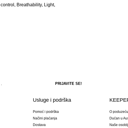
ontrol, Breathability, Light,
Usluge i podrška
KEEPER
Pomoć i podrška
O poduzeć
Načini plaćanja
Dućan u Aust
Dostava
Naše osobl