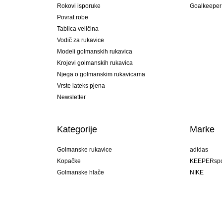
Rokovi isporuke
Goalkeeper
Povrat robe
Tablica veličina
Vodič za rukavice
Modeli golmanskih rukavica
Krojevi golmanskih rukavica
Njega o golmanskim rukavicama
Vrste lateks pjena
Newsletter
Kategorije
Marke
Golmanske rukavice
adidas
Kopačke
KEEPERspo
Golmanske hlače
NIKE
Golmanski dresovi
Puma
Golmanske podhlače
REUSCH
Sells Goal
uhlsport