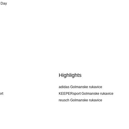
 Day
Highlights
adidas Golmanske rukavice
rt
KEEPERsport Golmanske rukavice
reusch Golmanske rukavice
uhlsport Golmanske rukavice
rehab Golmanske rukavice
keeper
NIKE Golmanske rukavice
PUMA Golmanske rukavice