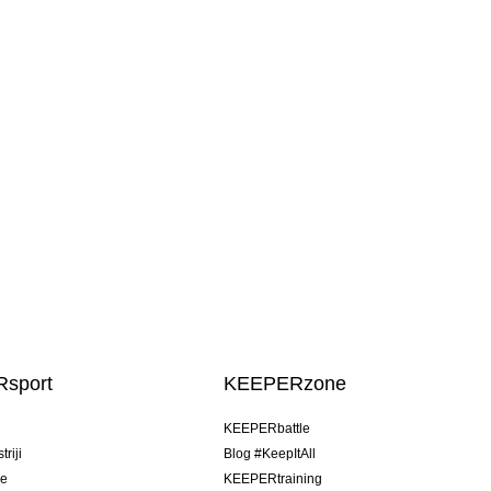
sport
KEEPERzone
u
KEEPERbattle
riji
Blog #KeepItAll
je
KEEPERtraining