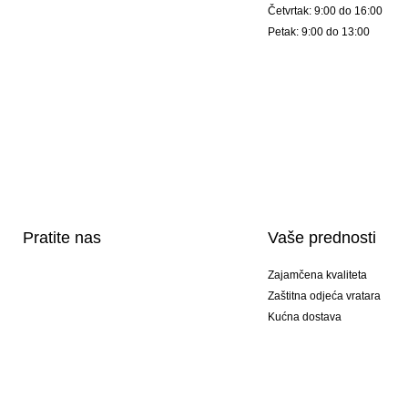
Četvrtak: 9:00 do 16:00
Petak: 9:00 do 13:00
Pratite nas
Vaše prednosti
Zajamčena kvaliteta
Zaštitna odjeća vratara
Kućna dostava
Tisak sportske opreme
Posebni modeli
Ponuda setova