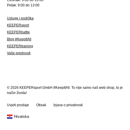
Četvrtak: 9:00 do 16:00
Petak: 9:00 do 13:00
Usluge i podrška
KEEPERsport
KEEPERbattle
Blog #KeepItAll
KEEPERtraining
Vaše prednosti
© 2026 KEEPERsport GmbH #KeepItAll. To nije samo naš web shop, to je
način života!
Uvjeti prodaje
Otisak
Izjava o privatnosti
Hrvatska