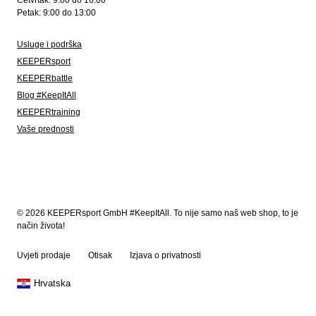
Četvrtak: 9:00 do 16:00
Petak: 9:00 do 13:00
Usluge i podrška
KEEPERsport
KEEPERbattle
Blog #KeepItAll
KEEPERtraining
Vaše prednosti
© 2026 KEEPERsport GmbH #KeepItAll. To nije samo naš web shop, to je
način života!
Uvjeti prodaje
Otisak
Izjava o privatnosti
Hrvatska