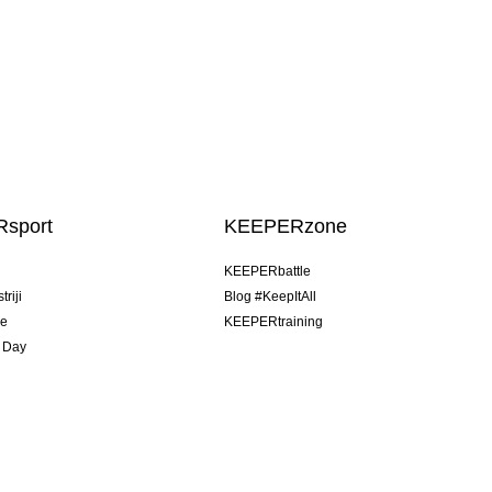
sport
KEEPERzone
u
KEEPERbattle
riji
Blog #KeepItAll
je
KEEPERtraining
 Day