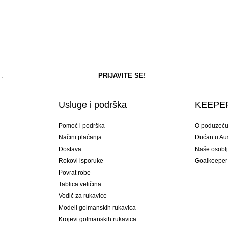
Usluge i podrška
KEEPER
Pomoć i podrška
O poduzeć
Načini plaćanja
Dućan u Aust
Dostava
Naše osobl
Rokovi isporuke
Goalkeeper
Povrat robe
Tablica veličina
Vodič za rukavice
Modeli golmanskih rukavica
Krojevi golmanskih rukavica