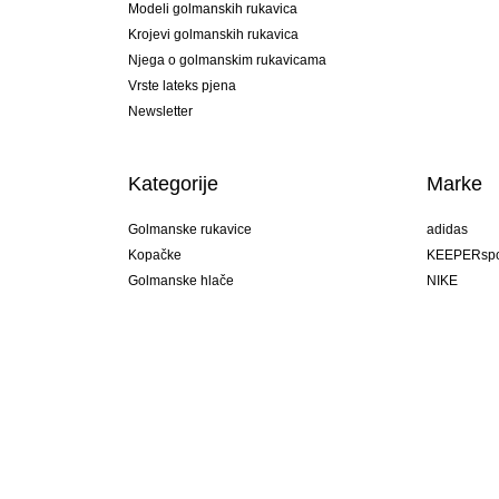
Modeli golmanskih rukavica
Krojevi golmanskih rukavica
Njega o golmanskim rukavicama
Vrste lateks pjena
Newsletter
Kategorije
Marke
Golmanske rukavice
adidas
Kopačke
KEEPERspo
Golmanske hlače
NIKE
Golmanski dresovi
Puma
Golmanske podhlače
REUSCH
Sells Goal
uhlsport
Elite Sport
rehab