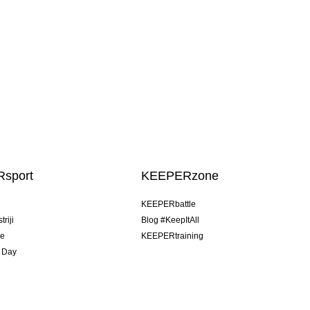
sport
KEEPERzone
u
KEEPERbattle
riji
Blog #KeepItAll
je
KEEPERtraining
 Day