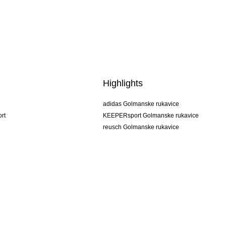
Highlights
adidas Golmanske rukavice
rt
KEEPERsport Golmanske rukavice
reusch Golmanske rukavice
uhlsport Golmanske rukavice
rehab Golmanske rukavice
keeper
NIKE Golmanske rukavice
PUMA Golmanske rukavice
SELLS Golmanske rukavice