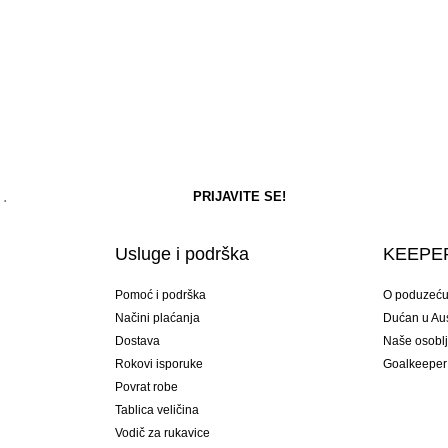
Usluge i podrška
KEEPER
Pomoć i podrška
O poduzeć
Načini plaćanja
Dućan u Aust
Dostava
Naše osobl
Rokovi isporuke
Goalkeeper
Povrat robe
Tablica veličina
Vodič za rukavice