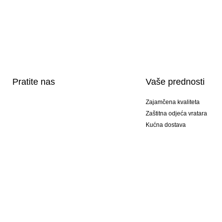
Pratite nas
Vaše prednosti
Zajamčena kvaliteta
Zaštitna odjeća vratara
Kućna dostava
Tisak sportske opreme
Posebni modeli
Ponuda setova