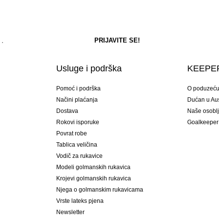
Usluge i podrška
KEEPER
Pomoć i podrška
O poduzeć
Načini plaćanja
Dućan u Aust
Dostava
Naše osobl
Rokovi isporuke
Goalkeeper
Povrat robe
Tablica veličina
Vodič za rukavice
Modeli golmanskih rukavica
Krojevi golmanskih rukavica
Njega o golmanskim rukavicama
Vrste lateks pjena
Newsletter