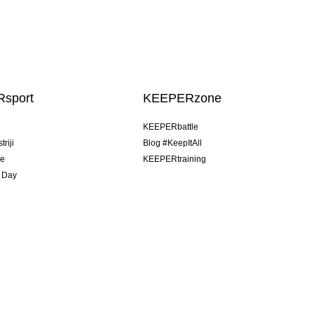
sport
KEEPERzone
u
KEEPERbattle
riji
Blog #KeepItAll
je
KEEPERtraining
 Day