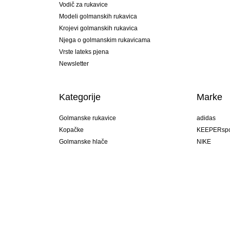
Vodič za rukavice
Modeli golmanskih rukavica
Krojevi golmanskih rukavica
Njega o golmanskim rukavicama
Vrste lateks pjena
Newsletter
Kategorije
Marke
Golmanske rukavice
adidas
Kopačke
KEEPERspo
Golmanske hlače
NIKE
Golmanski dresovi
Puma
Golmanske podhlače
REUSCH
Sells Goal
uhlsport
Elite Sport
rehab