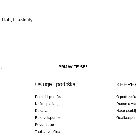
Halt, Elasticity
Usluge i podrška
KEEPER
Pomoć i podrška
O poduzeć
Načini plaćanja
Dućan u Aust
Dostava
Naše osobl
Rokovi isporuke
Goalkeeper
Povrat robe
Tablica veličina