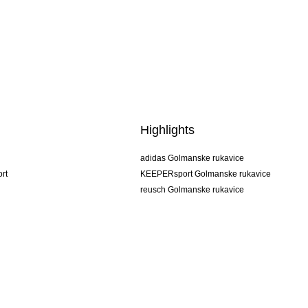
Highlights
adidas Golmanske rukavice
rt
KEEPERsport Golmanske rukavice
reusch Golmanske rukavice
uhlsport Golmanske rukavice
rehab Golmanske rukavice
keeper
NIKE Golmanske rukavice
PUMA Golmanske rukavice
SELLS Golmanske rukavice