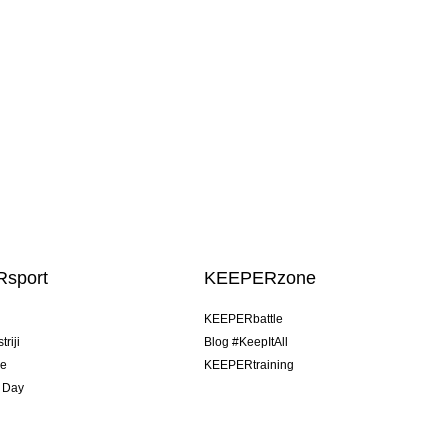
sport
KEEPERzone
u
KEEPERbattle
riji
Blog #KeepItAll
je
KEEPERtraining
 Day