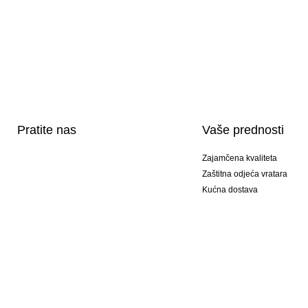
Pratite nas
Vaše prednosti
Zajamčena kvaliteta
Zaštitna odjeća vratara
Kućna dostava
Tisak sportske opreme
Posebni modeli
Ponuda setova