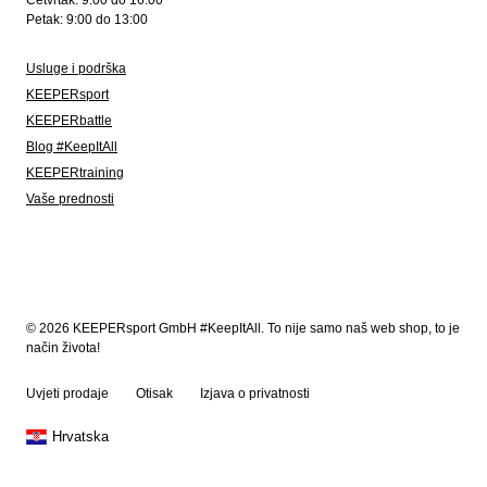
Četvrtak: 9:00 do 16:00
Petak: 9:00 do 13:00
Usluge i podrška
KEEPERsport
KEEPERbattle
Blog #KeepItAll
KEEPERtraining
Vaše prednosti
© 2026 KEEPERsport GmbH #KeepItAll. To nije samo naš web shop, to je
način života!
Uvjeti prodaje
Otisak
Izjava o privatnosti
Hrvatska