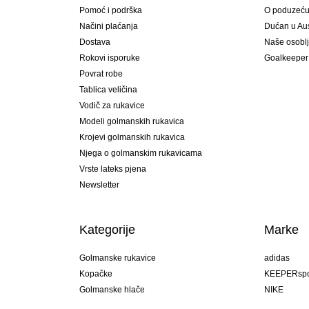
Pomoć i podrška
O poduzeć
Načini plaćanja
Dućan u Aust
Dostava
Naše osobl
Rokovi isporuke
Goalkeeper
Povrat robe
Tablica veličina
Vodič za rukavice
Modeli golmanskih rukavica
Krojevi golmanskih rukavica
Njega o golmanskim rukavicama
Vrste lateks pjena
Newsletter
Kategorije
Marke
Golmanske rukavice
adidas
Kopačke
KEEPERspo
Golmanske hlače
NIKE
Golmanski dresovi
Puma