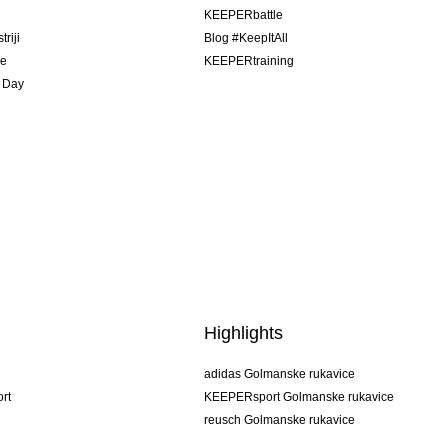
u
KEEPERbattle
riji
Blog #KeepItAll
je
KEEPERtraining
 Day
Highlights
adidas Golmanske rukavice
rt
KEEPERsport Golmanske rukavice
reusch Golmanske rukavice
uhlsport Golmanske rukavice