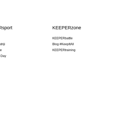
sport
KEEPERzone
u
KEEPERbattle
riji
Blog #KeepItAll
je
KEEPERtraining
 Day