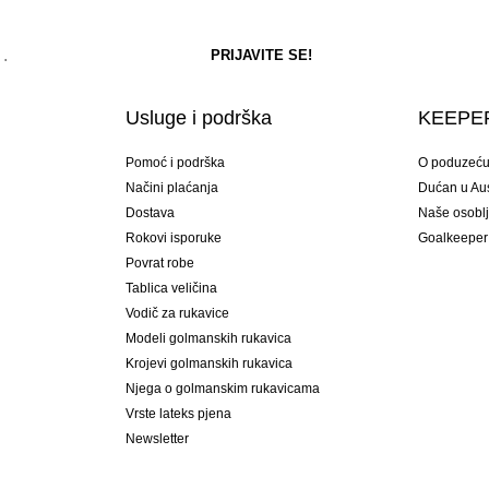
Usluge i podrška
KEEPER
Pomoć i podrška
O poduzeć
Načini plaćanja
Dućan u Aust
Dostava
Naše osobl
Rokovi isporuke
Goalkeeper
Povrat robe
Tablica veličina
Vodič za rukavice
Modeli golmanskih rukavica
Krojevi golmanskih rukavica
Njega o golmanskim rukavicama
Vrste lateks pjena
Newsletter