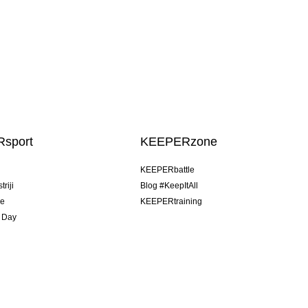
sport
KEEPERzone
u
KEEPERbattle
riji
Blog #KeepItAll
je
KEEPERtraining
 Day