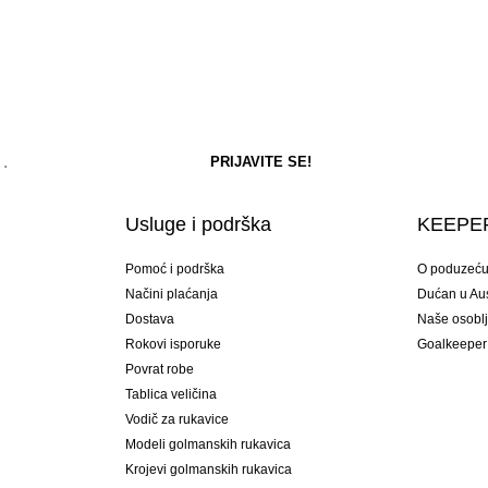
Usluge i podrška
KEEPER
Pomoć i podrška
O poduzeć
Načini plaćanja
Dućan u Aust
Dostava
Naše osobl
Rokovi isporuke
Goalkeeper
Povrat robe
Tablica veličina
Vodič za rukavice
Modeli golmanskih rukavica
Krojevi golmanskih rukavica