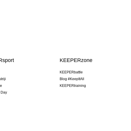
sport
KEEPERzone
u
KEEPERbattle
riji
Blog #KeepItAll
je
KEEPERtraining
 Day