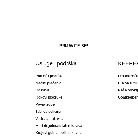
Usluge i podrška
KEEPER
Pomoć i podrška
O poduzeć
Načini plaćanja
Dućan u Aust
Dostava
Naše osobl
Rokovi isporuke
Goalkeeper
Povrat robe
Tablica veličina
Vodič za rukavice
Modeli golmanskih rukavica
Krojevi golmanskih rukavica