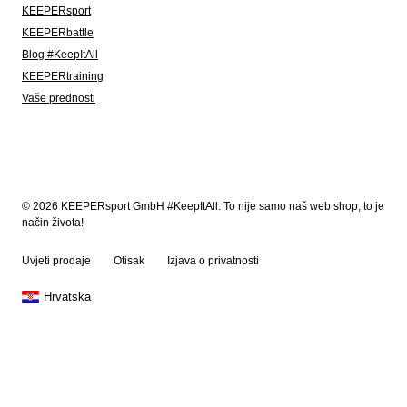
KEEPERsport
KEEPERbattle
Blog #KeepItAll
KEEPERtraining
Vaše prednosti
© 2026 KEEPERsport GmbH #KeepItAll. To nije samo naš web shop, to je
način života!
Uvjeti prodaje
Otisak
Izjava o privatnosti
Hrvatska