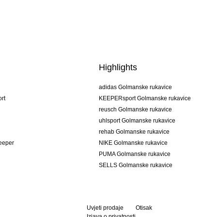
Highlights
adidas Golmanske rukavice
rt
KEEPERsport Golmanske rukavice
reusch Golmanske rukavice
uhlsport Golmanske rukavice
rehab Golmanske rukavice
keeper
NIKE Golmanske rukavice
PUMA Golmanske rukavice
SELLS Golmanske rukavice
Uvjeti prodaje
Otisak
Izjava o privatnosti