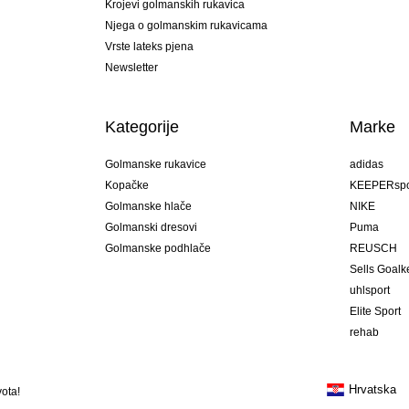
Krojevi golmanskih rukavica
Njega o golmanskim rukavicama
Vrste lateks pjena
Newsletter
Kategorije
Marke
Golmanske rukavice
adidas
Kopačke
KEEPERspo
Golmanske hlače
NIKE
Golmanski dresovi
Puma
Golmanske podhlače
REUSCH
Sells Goal
uhlsport
Elite Sport
rehab
Hrvatska
ota!