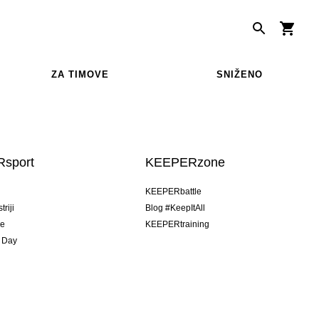
ZA TIMOVE
SNIŽENO
sport
KEEPERzone
u
KEEPERbattle
riji
Blog #KeepItAll
je
KEEPERtraining
 Day