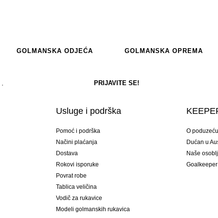
GOLMANSKA ODJEĆA
GOLMANSKA OPREMA
Usluge i podrška
KEEPER
Pomoć i podrška
O poduzeć
Načini plaćanja
Dućan u Aust
Dostava
Naše osobl
Rokovi isporuke
Goalkeeper
Povrat robe
Tablica veličina
Vodič za rukavice
Modeli golmanskih rukavica