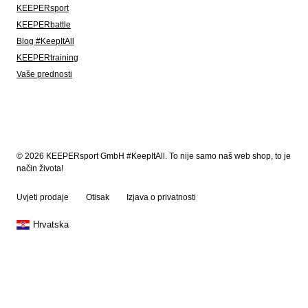
KEEPERsport
KEEPERbattle
Blog #KeepItAll
KEEPERtraining
Vaše prednosti
© 2026 KEEPERsport GmbH #KeepItAll. To nije samo naš web shop, to je
način života!
Uvjeti prodaje
Otisak
Izjava o privatnosti
Hrvatska