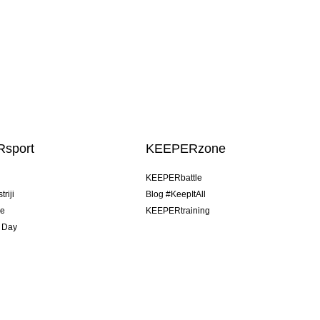
sport
KEEPERzone
u
KEEPERbattle
riji
Blog #KeepItAll
je
KEEPERtraining
 Day