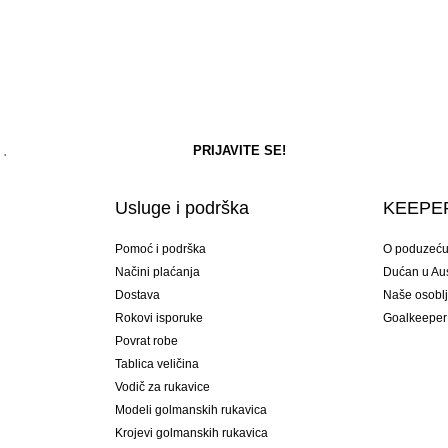
Usluge i podrška
KEEPER
Pomoć i podrška
O poduzeć
Načini plaćanja
Dućan u Aust
Dostava
Naše osobl
Rokovi isporuke
Goalkeeper
Povrat robe
Tablica veličina
Vodič za rukavice
Modeli golmanskih rukavica
Krojevi golmanskih rukavica