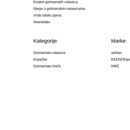
Krojevi golmanskih rukavica
Njega o golmanskim rukavicama
Vrste lateks pjena
Newsletter
Kategorije
Marke
Golmanske rukavice
adidas
Kopačke
KEEPERspo
Golmanske hlače
NIKE
Golmanski dresovi
Puma
Golmanske podhlače
REUSCH
Sells Goal
uhlsport
Elite Sport
rehab
Hrvatska
ota!