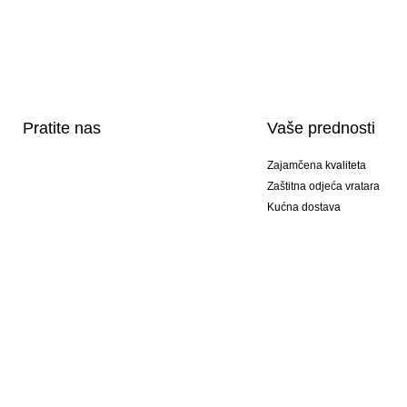
Pratite nas
Vaše prednosti
Zajamčena kvaliteta
Zaštitna odjeća vratara
Kućna dostava
Tisak sportske opreme
Posebni modeli
Ponuda setova
© 2026 KEEPERsport GmbH #KeepItAll. To nije samo naš web shop, to je način živ