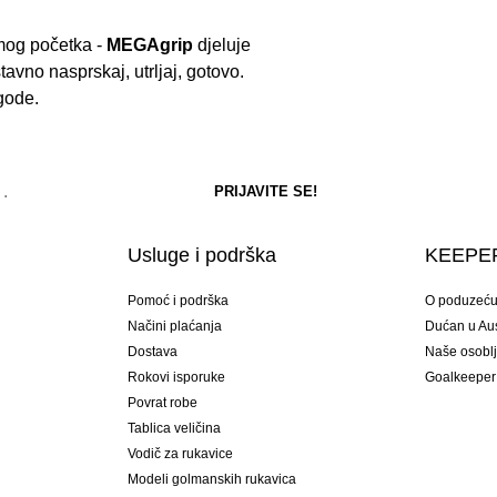
amog početka -
MEGAgrip
djeluje
avno nasprskaj, utrljaj, gotovo.
gode.
Usluge i podrška
KEEPER
Pomoć i podrška
O poduzeć
Načini plaćanja
Dućan u Aust
Dostava
Naše osobl
Rokovi isporuke
Goalkeeper
Povrat robe
Tablica veličina
Vodič za rukavice
Modeli golmanskih rukavica