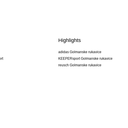
Highlights
adidas Golmanske rukavice
rt
KEEPERsport Golmanske rukavice
reusch Golmanske rukavice
uhlsport Golmanske rukavice
rehab Golmanske rukavice
keeper
NIKE Golmanske rukavice
PUMA Golmanske rukavice
SELLS Golmanske rukavice
Uvjeti prodaje
Otisak