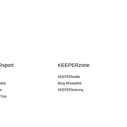
sport
KEEPERzone
u
KEEPERbattle
riji
Blog #KeepItAll
je
KEEPERtraining
 Day