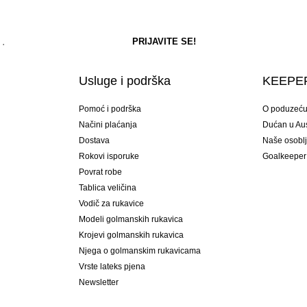
Usluge i podrška
KEEPER
Pomoć i podrška
O poduzeć
Načini plaćanja
Dućan u Aust
Dostava
Naše osobl
Rokovi isporuke
Goalkeeper
Povrat robe
Tablica veličina
Vodič za rukavice
Modeli golmanskih rukavica
Krojevi golmanskih rukavica
Njega o golmanskim rukavicama
Vrste lateks pjena
Newsletter