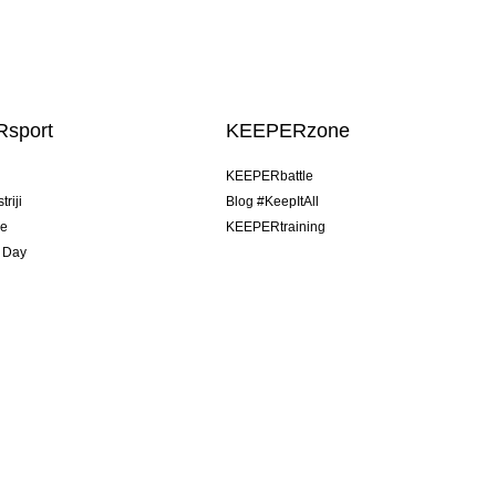
sport
KEEPERzone
u
KEEPERbattle
riji
Blog #KeepItAll
je
KEEPERtraining
 Day