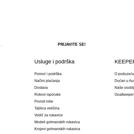
Usluge i podrška
KEEPER
Pomoć i podrška
O poduzeć
Načini plaćanja
Dućan u Aust
Dostava
Naše osobl
Rokovi isporuke
Goalkeeper
Povrat robe
Tablica veličina
Vodič za rukavice
Modeli golmanskih rukavica
Krojevi golmanskih rukavica