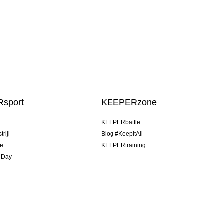
sport
KEEPERzone
u
KEEPERbattle
riji
Blog #KeepItAll
je
KEEPERtraining
 Day