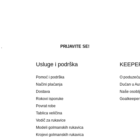
Usluge i podrška
KEEPER
Pomoć i podrška
O poduzeć
Načini plaćanja
Dućan u Aust
Dostava
Naše osobl
Rokovi isporuke
Goalkeeper
Povrat robe
Tablica veličina
Vodič za rukavice
Modeli golmanskih rukavica
Krojevi golmanskih rukavica