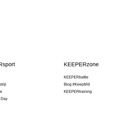
sport
KEEPERzone
u
KEEPERbattle
riji
Blog #KeepItAll
je
KEEPERtraining
 Day