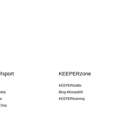
sport
KEEPERzone
u
KEEPERbattle
riji
Blog #KeepItAll
je
KEEPERtraining
 Day