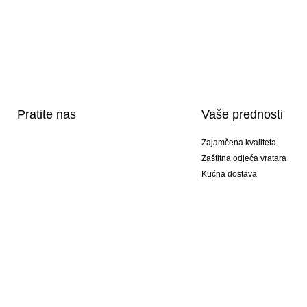
Pratite nas
Vaše prednosti
Zajamčena kvaliteta
Zaštitna odjeća vratara
Kućna dostava
Tisak sportske opreme
Posebni modeli
Ponuda setova