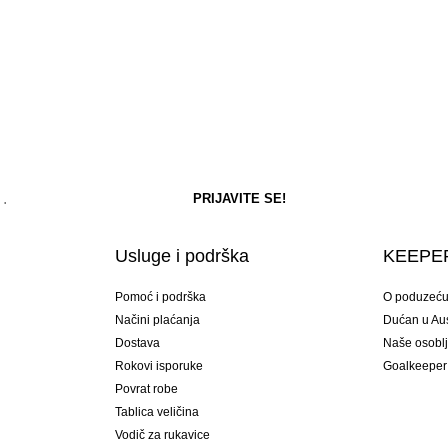
Usluge i podrška
KEEPER
Pomoć i podrška
O poduzeć
Načini plaćanja
Dućan u Aust
Dostava
Naše osobl
Rokovi isporuke
Goalkeeper
Povrat robe
Tablica veličina
Vodič za rukavice