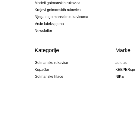
Modeli golmanskih rukavica
Krojevi golmanskih rukavica
Njega o golmanskim rukavicama
Vrste lateks pjena
Newsletter
Kategorije
Marke
Golmanske rukavice
adidas
Kopačke
KEEPERspo
Golmanske hlače
NIKE
Golmanski dresovi
Puma
Golmanske podhlače
REUSCH
Sells Goal
uhlsport
Elite Sport
rehab