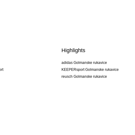
Highlights
adidas Golmanske rukavice
rt
KEEPERsport Golmanske rukavice
reusch Golmanske rukavice
uhlsport Golmanske rukavice
rehab Golmanske rukavice
keeper
NIKE Golmanske rukavice
PUMA Golmanske rukavice
SELLS Golmanske rukavice