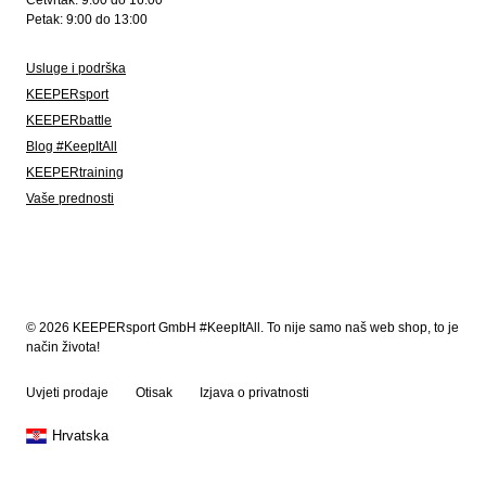
Četvrtak: 9:00 do 16:00
Petak: 9:00 do 13:00
Usluge i podrška
KEEPERsport
KEEPERbattle
Blog #KeepItAll
KEEPERtraining
Vaše prednosti
© 2026 KEEPERsport GmbH #KeepItAll. To nije samo naš web shop, to je
način života!
Uvjeti prodaje
Otisak
Izjava o privatnosti
Hrvatska