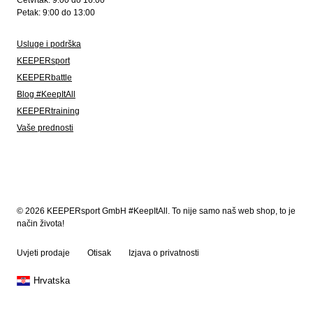
Četvrtak: 9:00 do 16:00
Petak: 9:00 do 13:00
Usluge i podrška
KEEPERsport
KEEPERbattle
Blog #KeepItAll
KEEPERtraining
Vaše prednosti
© 2026 KEEPERsport GmbH #KeepItAll. To nije samo naš web shop, to je
način života!
Uvjeti prodaje
Otisak
Izjava o privatnosti
Hrvatska