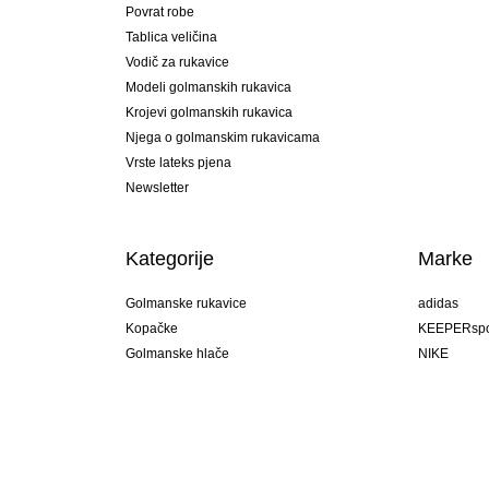
Povrat robe
Tablica veličina
Vodič za rukavice
Modeli golmanskih rukavica
Krojevi golmanskih rukavica
Njega o golmanskim rukavicama
Vrste lateks pjena
Newsletter
Kategorije
Marke
Golmanske rukavice
adidas
Kopačke
KEEPERspo
Golmanske hlače
NIKE
Golmanski dresovi
Puma
Golmanske podhlače
REUSCH
Sells Goal
uhlsport
Elite Sport