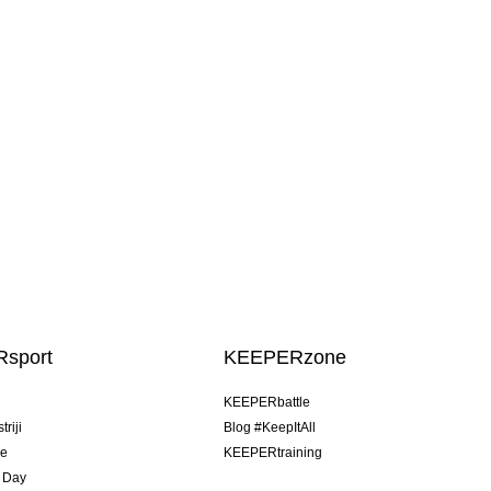
sport
KEEPERzone
u
KEEPERbattle
riji
Blog #KeepItAll
je
KEEPERtraining
 Day