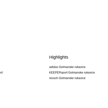
Highlights
adidas Golmanske rukavice
rt
KEEPERsport Golmanske rukavice
reusch Golmanske rukavice
uhlsport Golmanske rukavice
rehab Golmanske rukavice
keeper
NIKE Golmanske rukavice
PUMA Golmanske rukavice
SELLS Golmanske rukavice