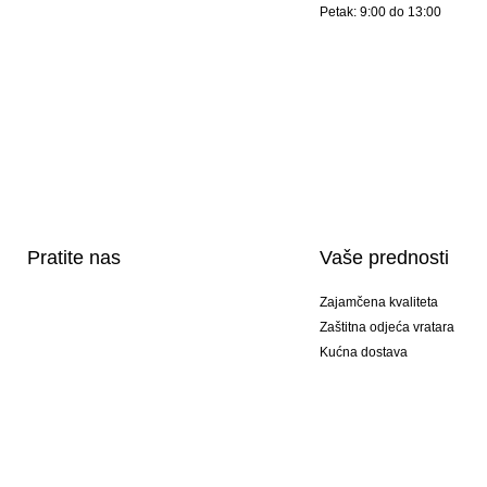
Petak: 9:00 do 13:00
Pratite nas
Vaše prednosti
Zajamčena kvaliteta
Zaštitna odjeća vratara
Kućna dostava
Tisak sportske opreme
Posebni modeli
Ponuda setova