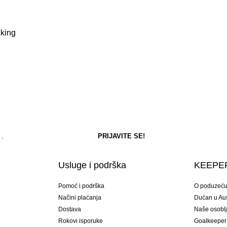
cking
Usluge i podrška
KEEPER
Pomoć i podrška
O poduzeć
Načini plaćanja
Dućan u Aust
Dostava
Naše osobl
Rokovi isporuke
Goalkeeper