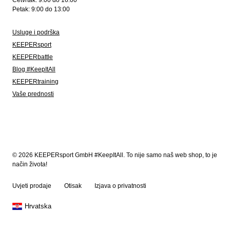
Četvrtak: 9:00 do 16:00
Petak: 9:00 do 13:00
Usluge i podrška
KEEPERsport
KEEPERbattle
Blog #KeepItAll
KEEPERtraining
Vaše prednosti
© 2026 KEEPERsport GmbH #KeepItAll. To nije samo naš web shop, to je
način života!
Uvjeti prodaje
Otisak
Izjava o privatnosti
Hrvatska