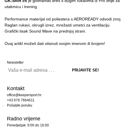
GK-Shirt l/s
je golmanski dres s dugim rukavima iz Pro linije za
utakmicu i trening.
Performance materijal od poliestera s AEROREADY odvodi znoj.
Raglan rukavi, okrugli izrez, mrežasti umetci za ventilaciju.
Grafički tisak Sound Wave na prednjoj strani.
Ovaj artikl možeš dati otisnuti svojim imenom ili brojem!
Newsletter
Kontakt
office@keepersport.hr
+43 676 7664611
Pošaljite poruku
Radno vrijeme
Ponedjeljak: 9:00 do 16:00