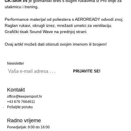
GK-Shirt l/s
je golmanski dres s dugim rukavima iz Pro linije za
utakmicu i trening.
Performance materijal od poliestera s AEROREADY odvodi znoj.
Raglan rukavi, okrugli izrez, mrežasti umetci za ventilaciju.
Grafički tisak Sound Wave na prednjoj strani.
Ovaj artikl možeš dati otisnuti svojim imenom ili brojem!
Newsletter
Kontakt
office@keepersport.hr
+43 676 7664611
Pošaljite poruku
Radno vrijeme
Ponedjeljak: 9:00 do 16:00