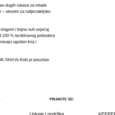
dres dugih rukava za mlade
n – stvoren za natjecateljsko
lagom i trajno suh osjećaj
 100 % recikliranog poliestera
uravaju ugodan kroj i
GK-Shirt l/s Kids je pouzdan
Usluge i podrška
KEEPER