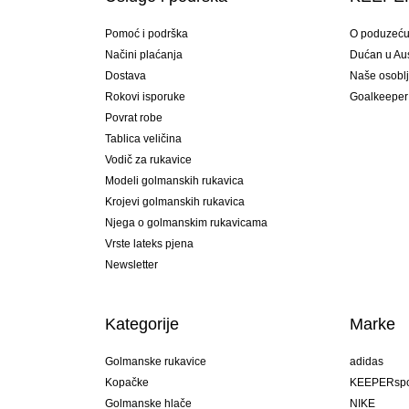
Pomoć i podrška
O poduzeć
Načini plaćanja
Dućan u Aust
Dostava
Naše osobl
Rokovi isporuke
Goalkeeper
Povrat robe
Tablica veličina
Vodič za rukavice
Modeli golmanskih rukavica
Krojevi golmanskih rukavica
Njega o golmanskim rukavicama
Vrste lateks pjena
Newsletter
Kategorije
Marke
Golmanske rukavice
adidas
Kopačke
KEEPERspo
Golmanske hlače
NIKE