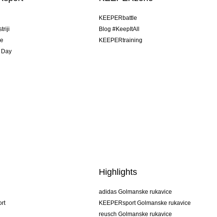
u
KEEPERbattle
riji
Blog #KeepItAll
je
KEEPERtraining
 Day
Highlights
adidas Golmanske rukavice
rt
KEEPERsport Golmanske rukavice
reusch Golmanske rukavice