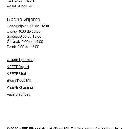
+43 676 7664611
Pošaljite poruku
Radno vrijeme
Ponedjeljak: 9:00 do 16:00
Utorak: 9:00 do 16:00
Srijeda: 9:00 do 16:00
Četvrtak: 9:00 do 16:00
Petak: 9:00 do 13:00
Usluge i podrška
KEEPERsport
KEEPERbattle
Blog #KeepItAll
KEEPERtraining
Vaše prednosti
© 2026 KEEPERsport GmbH #KeepItAll. To nije samo naš web shop, to je