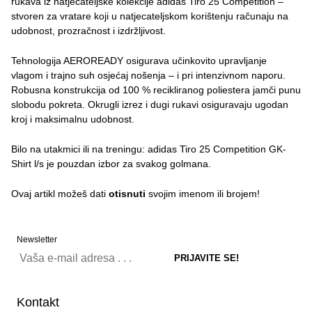
rukava iz natjecateljske kolekcije adidas Tiro 25 Competition –
stvoren za vratare koji u natjecateljskom korištenju računaju na
udobnost, prozračnost i izdržljivost.
Tehnologija AEROREADY osigurava učinkovito upravljanje
vlagom i trajno suh osjećaj nošenja – i pri intenzivnom naporu.
Robusna konstrukcija od 100 % recikliranog poliestera jamči punu
slobodu pokreta. Okrugli izrez i dugi rukavi osiguravaju ugodan
kroj i maksimalnu udobnost.
Bilo na utakmici ili na treningu: adidas Tiro 25 Competition GK-
Shirt l/s je pouzdan izbor za svakog golmana.
Ovaj artikl možeš dati
otisnuti
svojim imenom ili brojem!
Newsletter
Kontakt