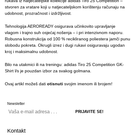
rukava iz natjecateljske kolekcije adidas Tiro 25 Competition –
stvoren za vratare koji u natjecateljskom korištenju računaju na
udobnost, prozračnost i izdržljivost.
Tehnologija AEROREADY osigurava učinkovito upravljanje
vlagom i trajno suh osjećaj nošenja – i pri intenzivnom naporu.
Robusna konstrukcija od 100 % recikliranog poliestera jamči punu
slobodu pokreta. Okrugli izrez i dugi rukavi osiguravaju ugodan
kroj i maksimalnu udobnost.
Bilo na utakmici ili na treningu: adidas Tiro 25 Competition GK-
Shirt l/s je pouzdan izbor za svakog golmana.
Ovaj artikl možeš dati
otisnuti
svojim imenom ili brojem!
Newsletter
Kontakt