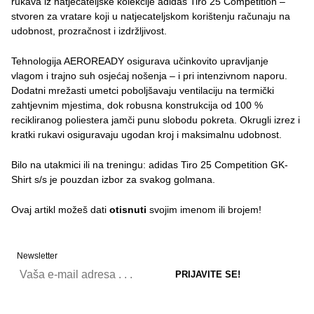
rukava iz natjecateljske kolekcije adidas Tiro 25 Competition –
stvoren za vratare koji u natjecateljskom korištenju računaju na
udobnost, prozračnost i izdržljivost.
Tehnologija AEROREADY osigurava učinkovito upravljanje
vlagom i trajno suh osjećaj nošenja – i pri intenzivnom naporu.
Dodatni mrežasti umetci poboljšavaju ventilaciju na termički
zahtjevnim mjestima, dok robusna konstrukcija od 100 %
recikliranog poliestera jamči punu slobodu pokreta. Okrugli izrez i
kratki rukavi osiguravaju ugodan kroj i maksimalnu udobnost.
Bilo na utakmici ili na treningu: adidas Tiro 25 Competition GK-
Shirt s/s je pouzdan izbor za svakog golmana.
Ovaj artikl možeš dati
otisnuti
svojim imenom ili brojem!
Newsletter