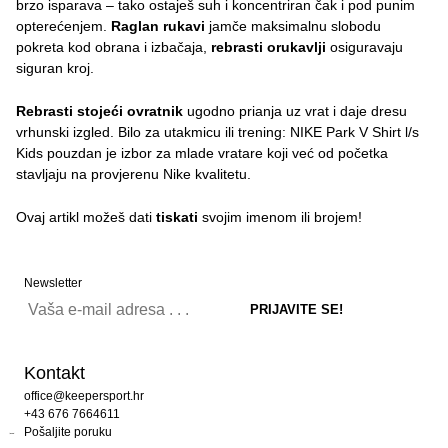
brzo isparava – tako ostaješ suh i koncentriran čak i pod punim
opterećenjem.
Raglan rukavi
jamče maksimalnu slobodu
pokreta kod obrana i izbačaja,
rebrasti orukavlji
osiguravaju
siguran kroj.
Rebrasti stojeći ovratnik
ugodno prianja uz vrat i daje dresu
vrhunski izgled. Bilo za utakmicu ili trening: NIKE Park V Shirt l/s
Kids pouzdan je izbor za mlade vratare koji već od početka
stavljaju na provjerenu Nike kvalitetu.
Ovaj artikl možeš dati
tiskati
svojim imenom ili brojem!
Newsletter
Kontakt
office@keepersport.hr
+43 676 7664611
Pošaljite poruku