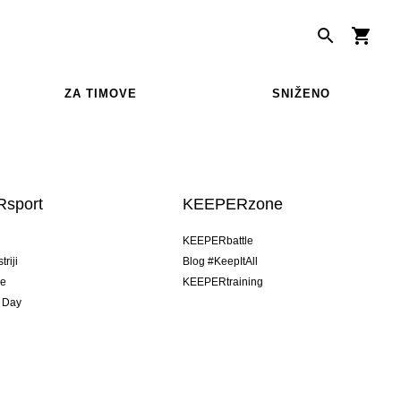
ZA TIMOVE
SNIŽENO
sport
KEEPERzone
u
KEEPERbattle
riji
Blog #KeepItAll
je
KEEPERtraining
 Day