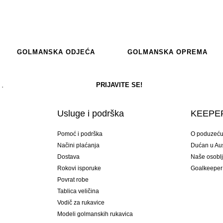
GOLMANSKA ODJEĆA
GOLMANSKA OPREMA
Usluge i podrška
KEEPER
Pomoć i podrška
O poduzeć
Načini plaćanja
Dućan u Aust
Dostava
Naše osobl
Rokovi isporuke
Goalkeeper
Povrat robe
Tablica veličina
Vodič za rukavice
Modeli golmanskih rukavica