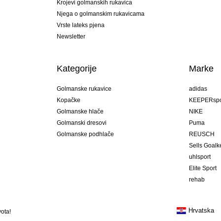
Krojevi golmanskih rukavica
Njega o golmanskim rukavicama
Vrste lateks pjena
Newsletter
Kategorije
Marke
Golmanske rukavice
adidas
Kopačke
KEEPERspo
Golmanske hlače
NIKE
Golmanski dresovi
Puma
Golmanske podhlače
REUSCH
Sells Goal
uhlsport
Elite Sport
rehab
Hrvatska
ota!