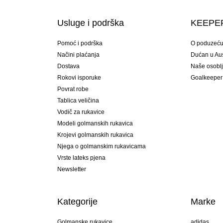
Usluge i podrška
KEEPER
Pomoć i podrška
O poduzeć
Načini plaćanja
Dućan u Aust
Dostava
Naše osobl
Rokovi isporuke
Goalkeeper
Povrat robe
Tablica veličina
Vodič za rukavice
Modeli golmanskih rukavica
Krojevi golmanskih rukavica
Njega o golmanskim rukavicama
Vrste lateks pjena
Newsletter
Kategorije
Marke
Golmanske rukavice
adidas