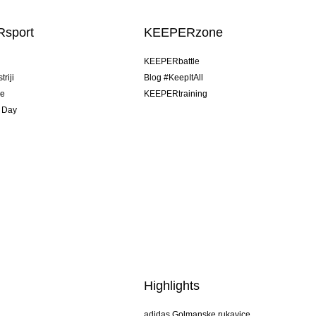
sport
KEEPERzone
u
KEEPERbattle
riji
Blog #KeepItAll
je
KEEPERtraining
 Day
Highlights
adidas Golmanske rukavice