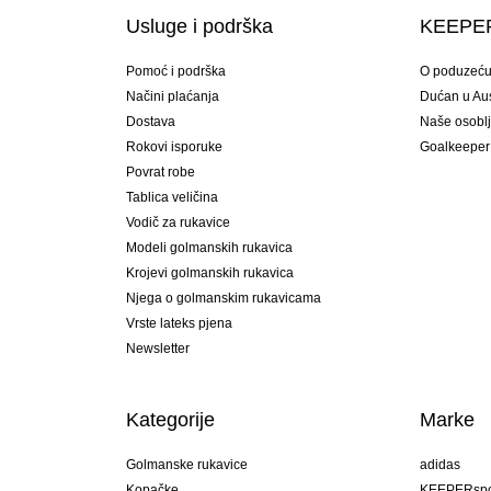
Usluge i podrška
KEEPER
Pomoć i podrška
O poduzeć
Načini plaćanja
Dućan u Aust
Dostava
Naše osobl
Rokovi isporuke
Goalkeeper
Povrat robe
Tablica veličina
Vodič za rukavice
Modeli golmanskih rukavica
Krojevi golmanskih rukavica
Njega o golmanskim rukavicama
Vrste lateks pjena
Newsletter
Kategorije
Marke
Golmanske rukavice
adidas
Kopačke
KEEPERspo