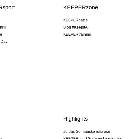
sport
KEEPERzone
u
KEEPERbattle
riji
Blog #KeepItAll
je
KEEPERtraining
 Day
Highlights
adidas Golmanske rukavice
rt
KEEPERsport Golmanske rukavice