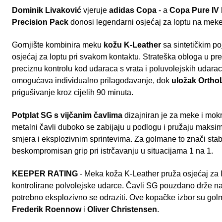
Dominik Livaković
vjeruje
adidas Copa
- a
Copa Pure IV 
Precision Pack
donosi legendarni osjećaj za loptu na meke
Gornjište kombinira meku
kožu K-Leather
sa sintetičkim po
osjećaj za loptu pri svakom kontaktu. Strateška obloga u pr
preciznu kontrolu kod udaraca s vrata i poluvolejskih udara
omogućava individualno prilagođavanje, dok
uložak OrthoL
prigušivanje kroz cijelih 90 minuta.
Potplat SG s vijčanim čavlima
dizajniran je za meke i mokr
metalni čavli duboko se zabijaju u podlogu i pružaju maksi
smjera i eksplozivnim sprintevima. Za golmane to znači stab
beskompromisan grip pri istrčavanju u situacijama 1 na 1.
KEEPER RATING
- Meka koža K-Leather pruža osjećaj za l
kontrolirane polvolejske udarce. Čavli SG pouzdano drže n
potrebno eksplozivno se odraziti. Ove kopačke izbor su go
Frederik Roennow
i
Oliver Christensen
.