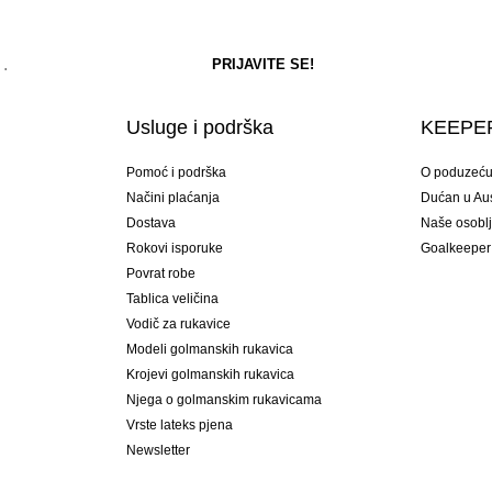
Usluge i podrška
KEEPER
Pomoć i podrška
O poduzeć
Načini plaćanja
Dućan u Aust
Dostava
Naše osobl
Rokovi isporuke
Goalkeeper
Povrat robe
Tablica veličina
Vodič za rukavice
Modeli golmanskih rukavica
Krojevi golmanskih rukavica
Njega o golmanskim rukavicama
Vrste lateks pjena
Newsletter